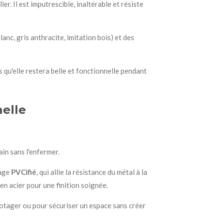
ller. Il est imputrescible, inaltérable et résiste
nc, gris anthracite, imitation bois) et des
s qu'elle restera belle et fonctionnelle pendant
nelle
ain sans l'enfermer.
lage
PVCifié
, qui allie la résistance du métal à la
n acier pour une finition soignée.
potager ou pour sécuriser un espace sans créer