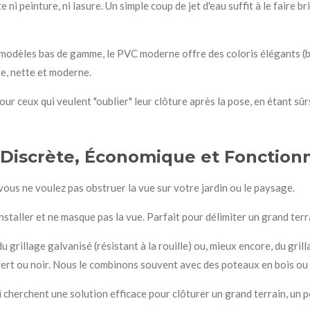
e ni peinture, ni lasure. Un simple coup de jet d'eau suffit à le faire bri
modèles bas de gamme, le PVC moderne offre des coloris élégants (bla
re, nette et moderne.
our ceux qui veulent "oublier" leur clôture après la pose, en étant sûr
n Discrète, Économique et Fonction
si vous ne voulez pas obstruer la vue sur votre jardin ou le paysage.
nstaller et ne masque pas la vue. Parfait pour délimiter un grand terr
grillage galvanisé (résistant à la rouille) ou, mieux encore, du gril
vert ou noir. Nous le combinons souvent avec des poteaux en bois ou e
 cherchent une solution efficace pour clôturer un grand terrain, un 