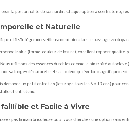
hoisir la personnalité de son jardin. Chaque option a son histoire, se
emporelle et Naturelle
entique et il s'intègre merveilleusement bien dans le paysage verdoya
rsonnalisable (forme, couleur de lasure), excellent rapport qualité-p
Nous utilisons des essences durables comme le pin traité autoclave (r
our sa longévité naturelle et sa couleur qui évolue magnifiquement 
s demande un petit entretien (lasurage tous les 5 à 10 ans) pour con
stallé et entretenu.
aillible et Facile à Vivre
 n'avez pas la main bricoleuse ou si vous cherchez une option sans entre