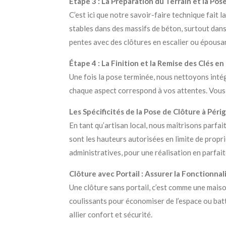
Étape 3 : La Préparation du Terrain et la Po
C’est ici que notre savoir-faire technique fait
stables dans des massifs de béton, surtout dans
pentes avec des clôtures en escalier ou épousan
Étape 4 : La Finition et la Remise des Clés e
Une fois la pose terminée, nous nettoyons inté
chaque aspect correspond à vos attentes. Vous n
Les Spécificités de la Pose de Clôture à Pér
En tant qu’artisan local, nous maîtrisons parfa
sont les hauteurs autorisées en limite de prop
administratives, pour une réalisation en parfai
Clôture avec Portail : Assurer la Fonctionnal
Une clôture sans portail, c’est comme une maiso
coulissants pour économiser de l’espace ou batt
allier confort et sécurité.