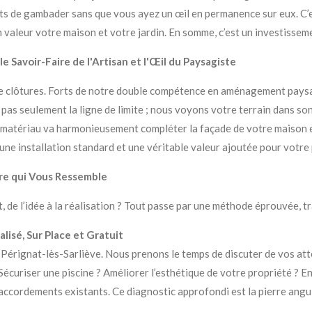
ts de gambader sans que vous ayez un œil en permanence sur eux. C’es
n valeur votre maison et votre jardin. En somme, c’est un investissem
le Savoir-Faire de l'Artisan et l'Œil du Paysagiste
de clôtures. Forts de notre double compétence en aménagement pay
pas seulement la ligne de limite ; nous voyons votre terrain dans so
uel matériau va harmonieusement compléter la façade de votre maison 
e une installation standard et une véritable valeur ajoutée pour votre
re qui Vous Ressemble
de l’idée à la réalisation ? Tout passe par une méthode éprouvée, t
alisé, Sur Place et Gratuit
Pérignat-lès-Sarliève. Nous prenons le temps de discuter de vos at
Sécuriser une piscine ? Améliorer l’esthétique de votre propriété ? 
s raccordements existants. Ce diagnostic approfondi est la pierre angul