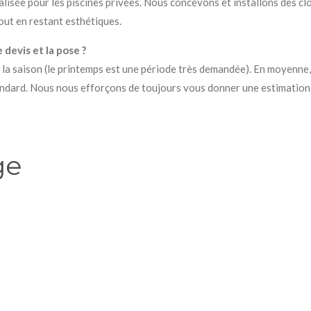
lisée pour les piscines privées. Nous concevons et installons des c
out en restant esthétiques.
devis et la pose ?
e la saison (le printemps est une période très demandée). En moyenne
andard. Nous nous efforçons de toujours vous donner une estimation r
ge