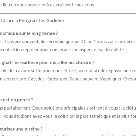
le lieu où vous vous sentirez vraiment chez vous.
lôture à Pérignat-lès-Sarliève
onomique sur le long terme ?
is, il s’avère souvent plus économique sur 10 ou 15 ans car il ne néces
un entretien régulier pour conserver son aspect et sa durabilité.
rignat-lès-Sarliève pour installer ma clôture ?
able de travaux suffit pour une clôture, surtout si elle dépasse une 
un secteur protégé, des règles spécifiques peuvent s’appliquer. Che
n est en pente ?
parfaitement. Deux solutions principales s’offrent à vous : la clôture
e). Nous étudions avec vous la solution la plus esthétique et la plus fo
curiser une piscine ?