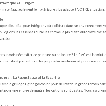
 Esthétique et Budget
eur » matériau, seulement le matériau le plus adapté à VOTRE situatio
le
porelle. Idéal pour intégrer votre clôture dans un environnement vég
privilégions les essences durables comme le pin traité autoclave class
gnates.
ns jamais nécessiter de peinture ou de lasure ? Le PVC est la solutio
e bois), il est parfait pour les propriétés modernes et pour ceux qui v
dage) : La Robustesse et la Sécurité
u simple grillage rigide galvanisé pour délimiter un grand terrain sa
ant pour une entrée de maître, les options sont vastes. Nous assuron