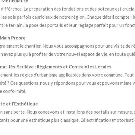
se Méticuleuse
 la différence. La préparation des fondations et des poteaux est cruc
 les sols parfois capricieux de notre région. Chaque détail compte : l
t le terrain, la pose des portails et leur réglage parfait pour un fon
n Main Propre
gralement le chantier. Nous vous accompagnons pour une visite de ré
’avez plus qu’à profiter de votre nouvel espace de vie, en toute qui
ignat-lès-Sarliève : Règlements et Contraintes Locales
itement les règles d’urbanisme applicables dans votre commune. Faut-
riété ? Ces questions, nous y répondons pour vous et pouvons même 
te conformité.
ité et l'Esthétique
n sans porte. Nous concevons et installons des portails sur mesure, p
ants pour une esthétique plus classique. L’électrification (motorisat