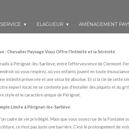
SERVICE
ELAGUEUR
AMÉNAGEMENT PAY
ve : Chevalier Paysage Vous Offre l'Intimité et la Sérénité
paradis à Pérignat-lès-Sarliève, entre l’effervescence de Clermont-Fe
l’endroit où vous respirez, où vos enfants jouent en toute insoucianc
ne intimité préservée et une sécurité absolue. Et si la clé de cette s
tre expert local, ne se contente pas d’installer des piquets et du gri
re style et le caractère unique de Pérignat.
mple Limite à Pérignat-lès-Sarliève
’un cadre de vie privilégié. Mais que vous soyez rue de la Fontaine o
e clôture, ce n’est pas juste une barrière. C’est le prolongement de v