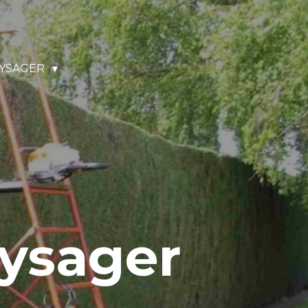
YSAGER
ysager