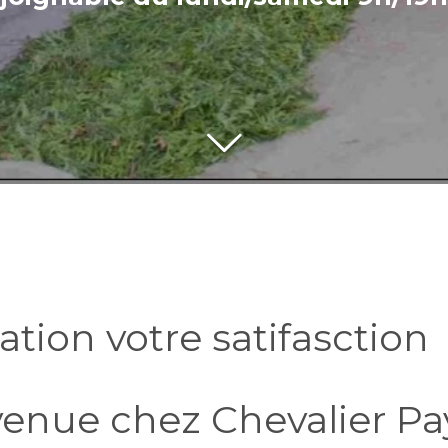
tion votre satifasction
enue chez Chevalier P