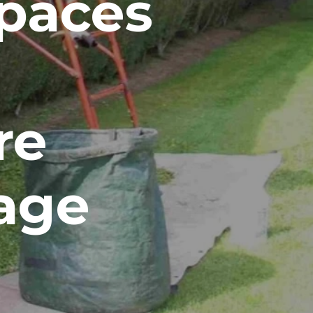
spaces
ure
tage