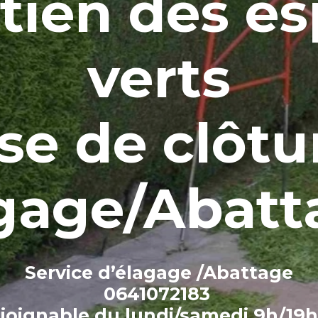
tien des e
verts
se de clôt
gage/Abat
Service d’élagage /Abattage
0641072183
joignable du lundi/samedi 9h/19h