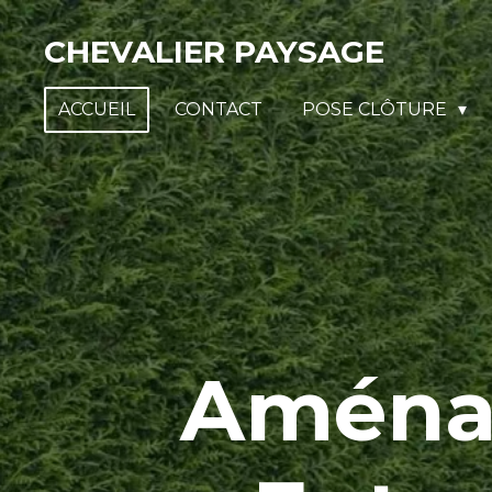
Passer
CHEVALIER PAYSAGE
au
contenu
ACCUEIL
CONTACT
POSE CLÔTURE
principal
Aména