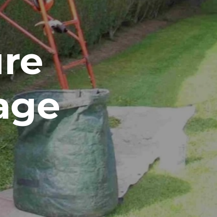
ure
tage