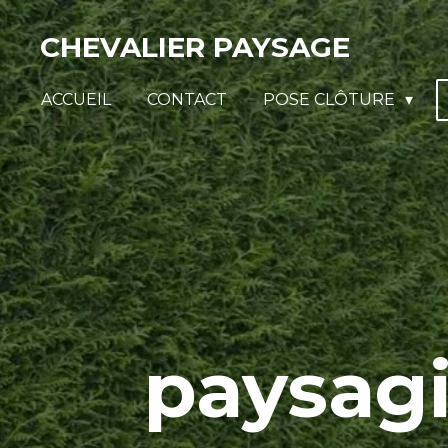
Passer
CHEVALIER PAYSAGE
au
contenu
ACCUEIL
CONTACT
POSE CLÔTURE
principal
paysag