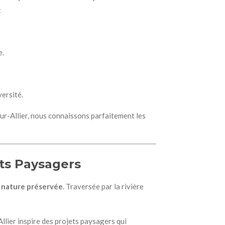
:
e.
versité.
sur-Allier, nous connaissons parfaitement les
ets Paysagers
 nature préservée
. Traversée par la rivière
Allier inspire des projets paysagers qui