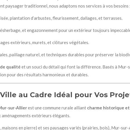
t paysager traditionnel, nous adaptons nos services à vos besoins 
sée, plantation d’arbustes, fleurissement, dallages, et terrasses.
s, désherbage, et engazonnement pour un extérieur toujours impeccabl
irages extérieurs, murets, et clôtures végétales.
cales, paillage naturel, et techniques durables pour préserver la biodi
de qualité
et un souci du détail qui font la différence. Basés à Mur-
égion pour des résultats harmonieux et durables.
e Ville au Cadre Idéal pour Vos Proj
Mur-sur-Allier
est une commune rurale alliant
charme historique et
aux aménagements extérieurs élégants.
s, maisons en pierre) et ses paysages variés (prairies, bois), Mur-sur-