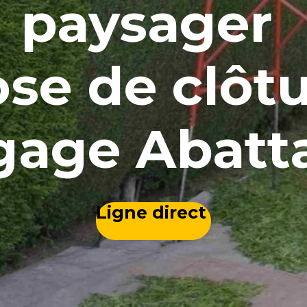
paysager
se de clôt
gage Abat
Ligne direct