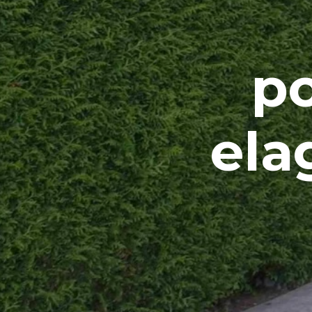
po
ela