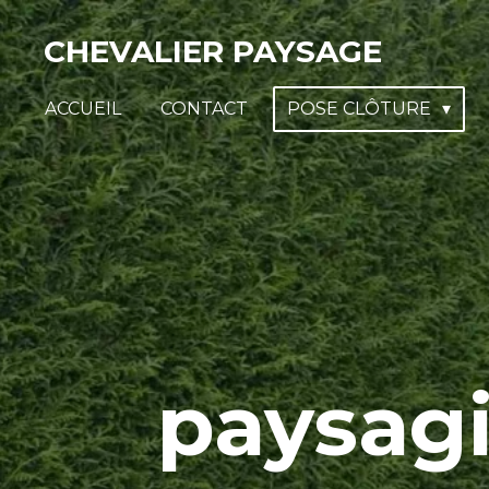
Passer
CHEVALIER PAYSAGE
au
contenu
ACCUEIL
CONTACT
POSE CLÔTURE
principal
paysag