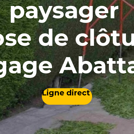
paysager
se de clôt
gage Abat
Ligne direct