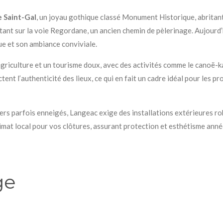
e Saint-Gal
, un joyau gothique classé Monument Historique, abritan
tant sur la voie Regordane, un ancien chemin de pèlerinage. Aujourd’h
ue et son ambiance conviviale.
l’agriculture et un tourisme doux, avec des activités comme le canoë-
 l’authenticité des lieux, ce qui en fait un cadre idéal pour les pro
ers parfois enneigés, Langeac exige des installations extérieures ro
limat local pour vos clôtures, assurant protection et esthétisme ann
ge