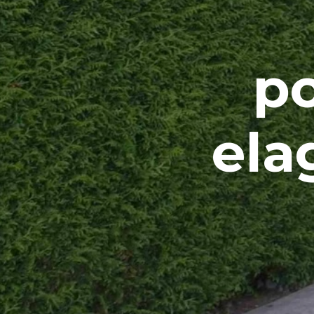
po
ela