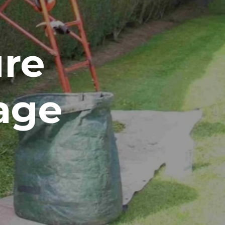
ure
tage