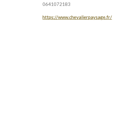
0641072183
https://www.chevalierpaysage.fr/