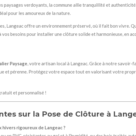
s paysages verdoyants, la commune allie tranquillité et authenticité.
déal pour les amoureux de la nature.
es, Langeac offre un environnement préservé, où il fait bon vivre. Qu
à vos besoins pour installer une clôture solide et harmonieuse, en acc
lier Paysage
, votre artisan local à Langeac. Grâce à notre savoir-
que et pérenne. Protégez votre espace tout en valorisant votre propr
ratuit et personnalisé !
tes sur la Pose de Clôture à Lang
ux hivers rigoureux de Langeac ?
 en PVC, résistantes au gel et à l’humidité, ou des bois traités aut