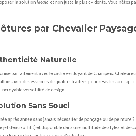
oposer la solution
idéale
, et non juste la plus évidente. Vous n'êtes 
lôtures par Chevalier Paysag
uthenticité Naturelle
rmonise parfaitement avec le cadre verdoyant de Champeix. Chaleureus
llons avec des essences de qualité, traitées pour résister aux capri
 incroyable versatilité de design.
olution Sans Souci
née après année sans jamais nécessiter de ponçage ou de peinture ? 
 jet d'eau suffit !) et disponible dans une multitude de styles et de c
r de leur jardin sans les corvées d'entretien.