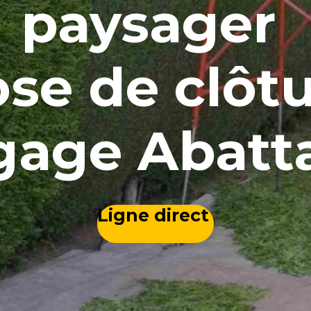
paysager
se de clôt
gage Abat
Ligne direct