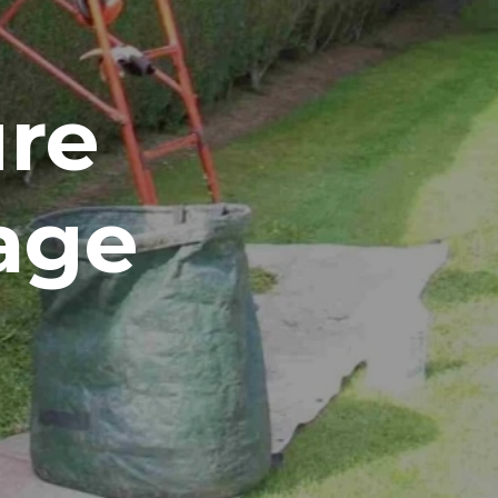
ure
tage