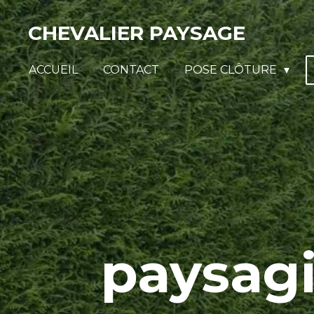
Passer
CHEVALIER PAYSAGE
au
contenu
ACCUEIL
CONTACT
POSE CLÔTURE
principal
paysag