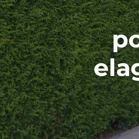
po
ela