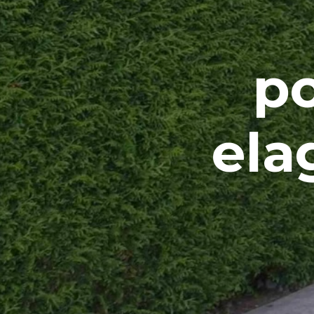
po
ela