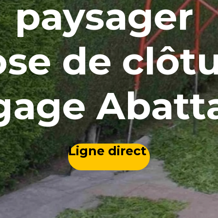
paysager
se de clôt
gage Abat
Ligne direct