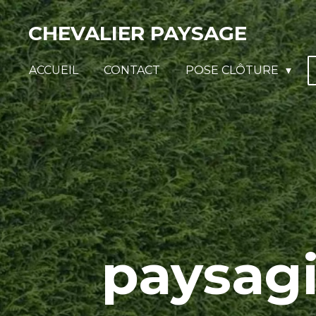
Passer
CHEVALIER PAYSAGE
au
contenu
ACCUEIL
CONTACT
POSE CLÔTURE
principal
paysag