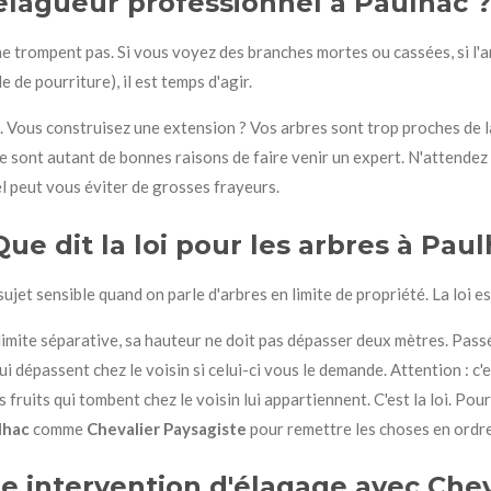
élagueur professionnel à Paulhac ?
ne trompent pas. Si vous voyez des branches mortes ou cassées, si l
de pourriture), il est temps d'agir.
s. Vous construisez une extension ? Vos arbres sont trop proches de l
Ce sont autant de bonnes raisons de faire venir un expert. N'attendez
el peut vous éviter de grosses frayeurs.
Que dit la loi pour les arbres à Paul
sujet sensible quand on parle d'arbres en limite de propriété. La loi 
limite séparative, sa hauteur ne doit pas dépasser deux mètres. Passé 
 dépassent chez le voisin si celui-ci vous le demande. Attention : c'
s fruits qui tombent chez le voisin lui appartiennent. C'est la loi. Pour 
lhac
comme
Chevalier Paysagiste
pour remettre les choses en ordre
 intervention d'élagage avec Cheva