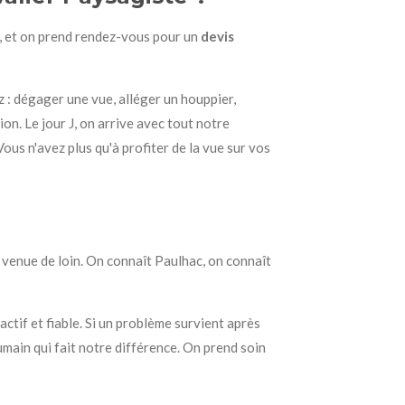
, et on prend rendez-vous pour un
devis
z : dégager une vue, alléger un houppier,
tion. Le jour J, on arrive avec tout notre
 Vous n'avez plus qu'à profiter de la vue sur vos
e venue de loin. On connaît Paulhac, on connaît
ctif et fiable. Si un problème survient après
umain qui fait notre différence. On prend soin