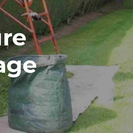
ure
tage