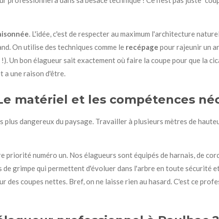
ur professionnel a dans sa besace technique ! Ce n'est pas juste "coup
raisonnée
. L'idée, c'est de respecter au maximum l'architecture nature
and. On utilise des techniques comme le
recépage
pour rajeunir un a
 !). Un bon élagueur sait exactement où faire la coupe pour que la cic
 a une raison d'être.
 Le matériel et les compétences né
les plus dangereux du paysage. Travailler à plusieurs mètres de haute
otre priorité numéro un. Nos élagueurs sont équipés de harnais, de c
 de grimpe qui permettent d'évoluer dans l'arbre en toute sécurité et
 des coupes nettes. Bref, on ne laisse rien au hasard. C'est ce profe