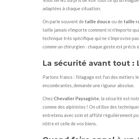
Vous seriez surpris de voir tout ce qu'un élague
adaptées à chaque situation.
On parle souvent de
taille douce
ou de
taille 
taille jamais n'importe comment ni n'importe qu
technique très spécifique qui ne s'improvise pas
comme un chirurgien : chaque geste est précis et
La sécurité avant tout :
Parlons francs : l'élagage est l'un des métiers 
encombrantes, demande une rigueur absolue.
Chez
Chevalier Paysagiste
, la sécurité est n
comme des alpinistes ! On utilise des techniques
entretenu avec soin et affûté régulièrement pour
nôtre et celle de vos biens.