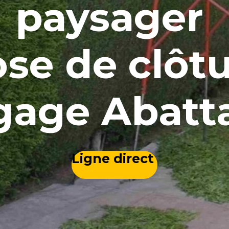
paysager
se de clôt
gage Abat
Ligne direct