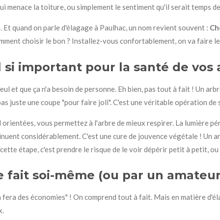
i menace la toiture, ou simplement le sentiment qu'il serait temps de lu
. Et quand on parle d'élagage à Paulhac, un nom revient souvent :
Ch
omment choisir le bon ? Installez-vous confortablement, on va faire l
l si important pour la santé de vos 
ul et que ça n'a besoin de personne. Eh bien, pas tout à fait ! Un arbr
pas juste une coupe "pour faire joli". C'est une véritable opération de 
orientées, vous permettez à l'arbre de mieux respirer. La lumière pénè
nuent considérablement. C'est une cure de jouvence végétale ! Un arbr
ette étape, c'est prendre le risque de le voir dépérir petit à petit, ou
e fait soi-même (ou par un amateur
ça fera des économies" ! On comprend tout à fait. Mais en matière d'é
x.