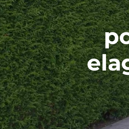
po
ela