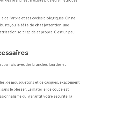
er des branches". Il existe plusieurs méthodes,
lle de l'arbre et ses cycles biologiques. On ne
rbuste, ou la
tête de chat
(attention, une
atrisation soit rapide et propre. C'est un peu
cessaires
ur, parfois avec des branches lourdes et
ordes, de mousquetons et de casques, exactement
 sans le blesser. Le matériel de coupe est
ssionnalisme qui garantit votre sécurité, la