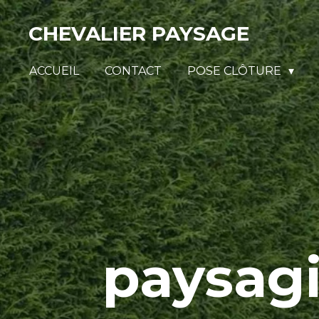
Passer
CHEVALIER PAYSAGE
au
contenu
ACCUEIL
CONTACT
POSE CLÔTURE
principal
paysag